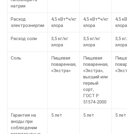
натрия
Расход
4,5 кВт*ч/кг
4,5 кВт*ч/кг
4,5 кВт*ч
электроэнергии
хлора
хлора
хлора
Расход соли
3,5 кг/кг
3,5 кг/кг
3,5 кг/кг
хлора
хлора
хлора
Соль
Пищевая
Пищевая
Пищева
поваренная,
поваренная,
поваренн
«Экстра»
«Экстра»,
«Экстра
высший или
первый
сорт,
ГОСТ Р
51574-2000
Гарантия на
5 лет
5 лет
5 лет
аноды при
соблюдении
регламентных